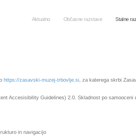
Aktualno
Občasne razstave
Stalne ra
to
https://zasavski-muzej-trbovlje.si
, za katerega skrbi Zasa
t Accesisibility Guidelines) 2.0. Skladnost po samooceni 
rukturo in navigacijo