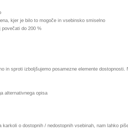
o
jena, kjer je bilo to mogoče in vsebinsko smiselno
ij povečati do 200 %
 in sproti izboljšujemo posamezne elemente dostopnosti. Ne
a alternativnega opisa
ma karkoli o dostopnih / nedostopnih vsebinah, nam lahko piš