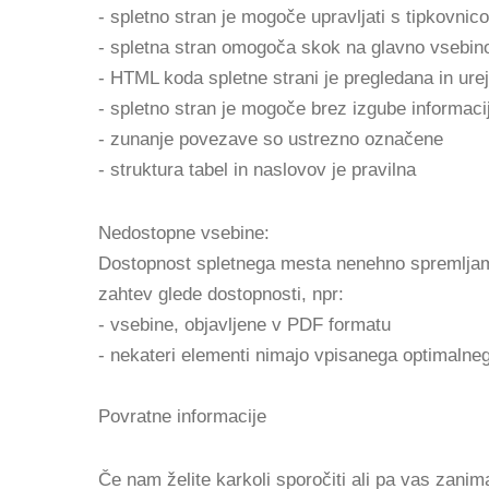
- spletno stran je mogoče upravljati s tipkovnico
- spletna stran omogoča skok na glavno vsebin
- HTML koda spletne strani je pregledana in ure
- spletno stran je mogoče brez izgube informac
- zunanje povezave so ustrezno označene
- struktura tabel in naslovov je pravilna
Nedostopne vsebine:
Dostopnost spletnega mesta nenehno spremljamo
zahtev glede dostopnosti, npr:
- vsebine, objavljene v PDF formatu
- nekateri elementi nimajo vpisanega optimalneg
Povratne informacije
Če nam želite karkoli sporočiti ali pa vas zani