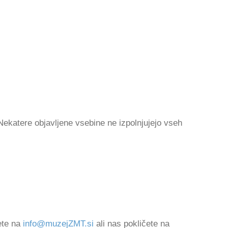
katere objavljene vsebine ne izpolnjujejo vseh
ete na
info@muzejZMT.si
ali nas pokličete na