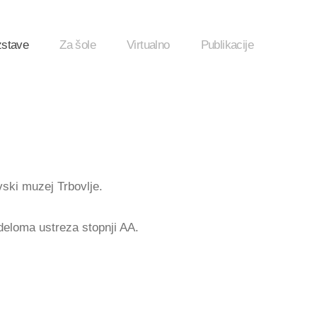
zstave
Za šole
Virtualno
Publikacije
vski muzej Trbovlje.
deloma ustreza stopnji AA.