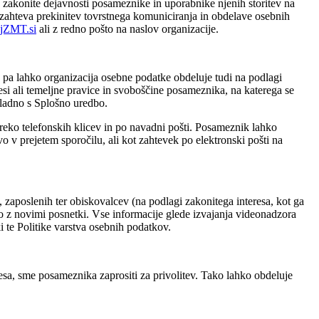
 zakonite dejavnosti posameznike in uporabnike njenih storitev na
 zahteva prekinitev tovrstnega komuniciranja in obdelave osebnih
jZMT.si
ali z redno pošto na naslov organizacije.
o pa lahko organizacija osebne podatke obdeluje tudi na podlagi
esi ali temeljne pravice in svoboščine posameznika, na katerega se
kladno s Splošno uredbo.
eko telefonskih klicev in po navadni pošti. Posameznik lahko
 v prejetem sporočilu, ali kot zahtevek po elektronski pošti na
aposlenih ter obiskovalcev (na podlagi zakonitega interesa, kot ga
jo z novimi posnetki. Vse informacije glede izvajanja videonadzora
 te Politike varstva osebnih podatkov.
sa, sme posameznika zaprositi za privolitev. Tako lahko obdeluje