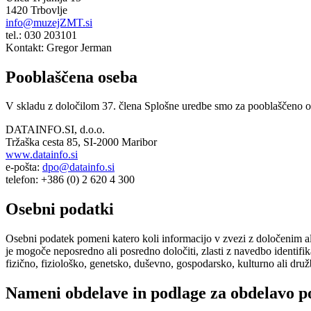
1420 Trbovlje
info@muzejZMT.si
tel.: 030 203101
Kontakt: Gregor Jerman
Pooblaščena oseba
V skladu z določilom 37. člena Splošne uredbe smo za pooblaščeno o
DATAINFO.SI, d.o.o.
Tržaška cesta 85, SI-2000 Maribor
www.datainfo.si
e-pošta:
dpo@datainfo.si
telefon: +386 (0) 2 620 4 300
Osebni podatki
Osebni podatek pomeni katero koli informacijo v zvezi z določenim ali
je mogoče neposredno ali posredno določiti, zlasti z navedbo identifikato
fizično, fiziološko, genetsko, duševno, gospodarsko, kulturno ali dru
Nameni obdelave in podlage za obdelavo p