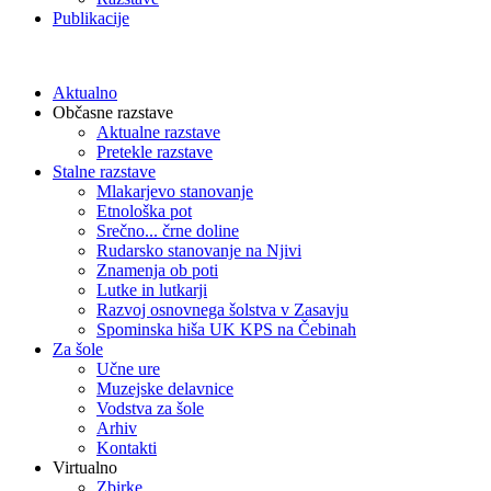
Publikacije
Aktualno
Občasne razstave
Aktualne razstave
Pretekle razstave
Stalne razstave
Mlakarjevo stanovanje
Etnološka pot
Srečno... črne doline
Rudarsko stanovanje na Njivi
Znamenja ob poti
Lutke in lutkarji
Razvoj osnovnega šolstva v Zasavju
Spominska hiša UK KPS na Čebinah
Za šole
Učne ure
Muzejske delavnice
Vodstva za šole
Arhiv
Kontakti
Virtualno
Zbirke