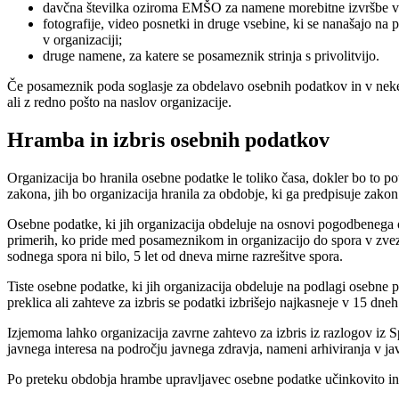
davčna številka oziroma EMŠO za namene morebitne izvršbe v p
fotografije, video posnetki in druge vsebine, ki se nanašajo na
v organizaciji;
druge namene, za katere se posameznik strinja s privolitvijo.
Če posameznik poda soglasje za obdelavo osebnih podatkov in v nekem
ali z redno pošto na naslov organizacije.
Hramba in izbris osebnih podatkov
Organizacija bo hranila osebne podatke le toliko časa, dokler bo to p
zakona, jih bo organizacija hranila za obdobje, ki ga predpisuje zakon.
Osebne podatke, ki jih organizacija obdeluje na osnovi pogodbenega o
primerih, ko pride med posameznikom in organizacijo do spora v zvezi
sodnega spora ni bilo, 5 let od dneva mirne razrešitve spora.
Tiste osebne podatke, ki jih organizacija obdeluje na podlagi osebne p
preklica ali zahteve za izbris se podatki izbrišejo najkasneje v 15 dn
Izjemoma lahko organizacija zavrne zahtevo za izbris iz razlogov iz Sp
javnega interesa na področju javnega zdravja, nameni arhiviranja v ja
Po preteku obdobja hrambe upravljavec osebne podatke učinkovito in 