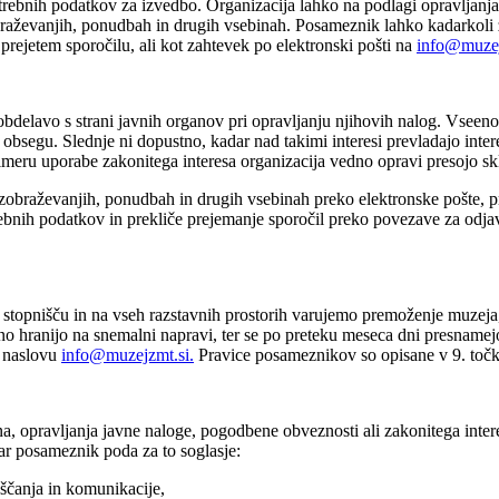
trebnih podatkov za izvedbo. Organizacija lahko na podlagi opravljanja
obraževanjih, ponudbah in drugih vsebinah. Posameznik lahko kadarkoli
rejetem sporočilu, ali kot zahtevek po elektronski pošti na
info@muze
obdelavo s strani javnih organov pri opravljanju njihovih nalog. Vseen
obsegu. Slednje ni dopustno, kadar nad takimi interesi prevladajo inter
imeru uporabe zakonitega interesa organizacija vedno opravi presojo s
braževanjih, ponudbah in drugih vsebinah preko elektronske pošte, pr
bnih podatkov in prekliče prejemanje sporočil preko povezave za odjavo
pnišču in na vseh razstavnih prostorih varujemo premoženje muzeja, z
rno hranijo na snemalni napravi, ter se po preteku meseca dni presname
m naslovu
info@muzejzmt.si
.
Pravice posameznikov so opisane v 9. točki
, opravljanja javne naloge, pogodbene obveznosti ali zakonitega intere
r posameznik poda za to soglasje:
ščanja in komunikacije,