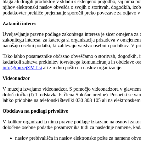
blaga ali drugih produktov v skladu s sklenjeno pogodbo, saj nima po
njihov elektronski naslov obvešča o svojih o storitvah, dogodkih, iz
podatkovter prekliče prejemanje sporočil preko povezave za odjavo v p
Zakoniti interes
Uveljavljanje pravne podlage zakonitega interesa je sicer omejena za 
zakonitega interesa, za katerega si organizacija prizadeva v omejenem 
nanašajo osebni podatki, ki zahtevajo varstvo osebnih podatkov. V pr
Tako lahko posameznike občasno obveščamo o storitvah, dogodkih, izo
kadarkoli zahteva prekinitev tovrstnega komuniciranja in obdelave ose
info@muzejZMT.si
ali z redno pošto na naslov organizacije.
Videonadzor
V muzeju izvajamo videonadzor. S pomočjo videonadzora v glavnem sto
določa točka (f) 1. odstavka 6. člena Splošne uredbe). Posnetki se va
lahko pridobite na telefonski številki 030 303 105 ali na elektronske
Obdelava na podlagi privolitve
V kolikor organizacija nima pravne podlage izkazane na osnovi zakona
določene osebne podatke posameznika tudi za naslednje namene, kada
naslov prebivališča in naslov elektronske pošte za namene obve