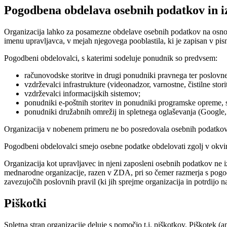
Pogodbena obdelava osebnih podatkov in i
Organizacija lahko za posamezne obdelave osebnih podatkov na osn
imenu upravljavca, v mejah njegovega pooblastila, ki je zapisan v pis
Pogodbeni obdelovalci, s katerimi sodeluje ponudnik so predvsem:
računovodske storitve in drugi ponudniki pravnega ter poslovn
vzdrževalci infrastrukture (videonadzor, varnostne, čistilne stori
vzdrževalci informacijskih sistemov;
ponudniki e-poštnih storitev in ponudniki programske opreme, s
ponudniki družabnih omrežij in spletnega oglaševanja (Google,
Organizacija v nobenem primeru ne bo posredovala osebnih podatko
Pogodbeni obdelovalci smejo osebne podatke obdelovati zgolj v okvir
Organizacija kot upravljavec in njeni zaposleni osebnih podatkov ne i
mednarodne organizacije, razen v ZDA, pri so čemer razmerja s pogodb
zavezujočih poslovnih pravil (ki jih sprejme organizacija in potrdijo 
Piškotki
Spletna stran organizacije deluje s pomočjo t.i. piškotkov. Piškotek (a