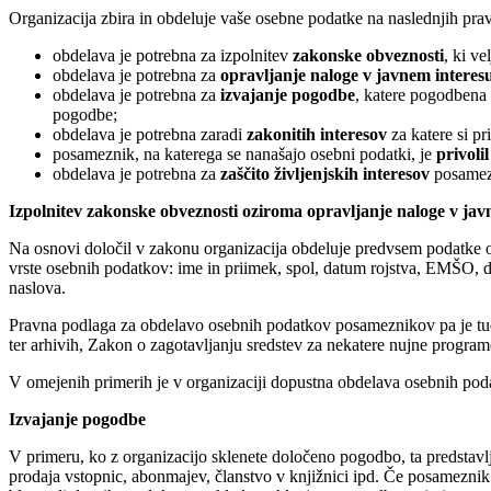
Organizacija zbira in obdeluje vaše osebne podatke na naslednjih pra
obdelava je potrebna za izpolnitev
zakonske obveznosti
, ki ve
obdelava je potrebna za
opravljanje naloge v javnem interes
obdelava je potrebna za
izvajanje pogodbe
, katere pogodbena 
pogodbe;
obdelava je potrebna zaradi
zakonitih interesov
za katere si pr
posameznik, na katerega se nanašajo osebni podatki, je
privolil
obdelava je potrebna za
zaščito življenjskih interesov
posamezn
Izpolnitev zakonske obveznosti oziroma opravljanje naloge v jav
Na osnovi določil v zakonu organizacija obdeluje predvsem podatke o
vrste osebnih podatkov: ime in priimek, spol, datum rojstva, EMŠO, dav
naslova.
Pravna podlaga za obdelavo osebnih podatkov posameznikov pa je tudi
ter arhivih, Zakon o zagotavljanju sredstev za nekatere nujne program
V omejenih primerih je v organizaciji dopustna obdelava osebnih poda
Izvajanje pogodbe
V primeru, ko z organizacijo sklenete določeno pogodbo, ta predstav
prodaja vstopnic, abonmajev, članstvo v knjižnici ipd. Če posameznik 