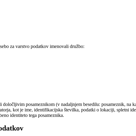
sebo za varstvo podatkov imenovali družbo:
 določljivim posameznikom (v nadaljnjem besedilu: posameznik, na kater
rja, kot je ime, identifikacijska številka, podatki o lokaciji, spletni id
žbeno identiteto tega posameznika.
odatkov