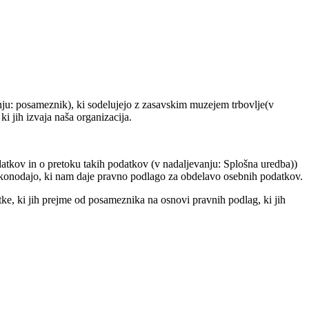
nju: posameznik), ki sodelujejo z zasavskim muzejem trbovlje(v
 jih izvaja naša organizacija.
kov in o pretoku takih podatkov (v nadaljevanju: Splošna uredba))
akonodajo, ki nam daje pravno podlago za obdelavo osebnih podatkov.
ke, ki jih prejme od posameznika na osnovi pravnih podlag, ki jih