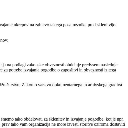
izvajanje ukrepov na zahtevo takega posameznika pred sklenitvijo
enov;
cija na podlagi zakonske obveznosti obdeluje predvsem naslednje
e za potrebe izvajanja pogodbe o zaposlitvi in obveznosti iz tega
jižničarstvu, Zakon o varstvu dokumentarnega in arhivskega gradiva
memo tako obdelovati za sklenitev in izvajanje pogodbe, kot je npr.
prav tako vam organizacija ne more izvesti storitve oziroma dostaviti