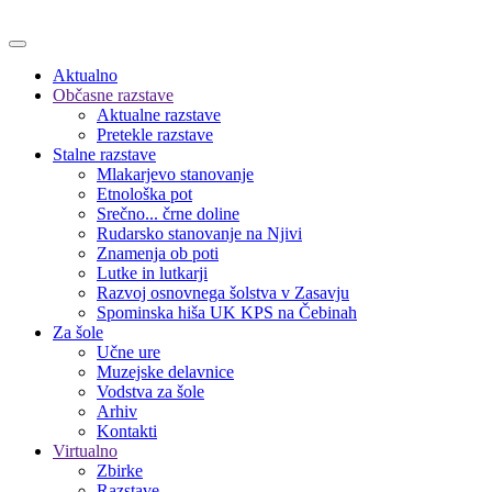
Aktualno
Občasne razstave
Aktualne razstave
Pretekle razstave
Stalne razstave
Mlakarjevo stanovanje
Etnološka pot
Srečno... črne doline
Rudarsko stanovanje na Njivi
Znamenja ob poti
Lutke in lutkarji
Razvoj osnovnega šolstva v Zasavju
Spominska hiša UK KPS na Čebinah
Za šole
Učne ure
Muzejske delavnice
Vodstva za šole
Arhiv
Kontakti
Virtualno
Zbirke
Razstave