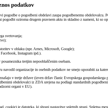
znos podatkov
ovi pogodbe o pogodbeni obdelavi zaupa pogodbenemu obdelovalcu. Pog
ni pogodbi oziroma drugem pravnem aktu in skladno z nameni, ki so opred
ega svetovanja;
tve);
toritev v oblaku (npr. Arnes, Microsoft, Google);
 Facebook, Instagram ipd.).
v posameznika tretjim nepooblaščenim osebam.
u navodil organizacije in osebnih podatkov ne smejo uporabiti za kate
znašajo v tretje države (izven držav članic Evropskega gospodarskega pr
enimi obdelovalci iz ZDA urejena na podlagi standardnih pogodbenih kl
nadzorni organi v EU).
ngl. cookie) je datoteka, ki shrani nastavitve spletnih strani. Spletna m