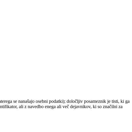
ega se nanašajo osebni podatki); določljiv posameznik je tisti, ki ga
entifikator, ali z navedbo enega ali več dejavnikov, ki so značilni za