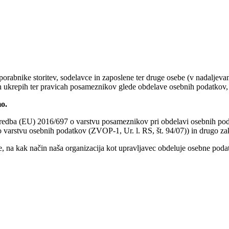
orabnike storitev, sodelavce in zaposlene ter druge osebe (v nadaljeva
h ukrepih ter pravicah posameznikov glede obdelave osebnih podatkov, ki
o.
dba (EU) 2016/697 o varstvu posameznikov pri obdelavi osebnih podat
o varstvu osebnih podatkov (ZVOP-1, Ur. l. RS, št. 94/07)) in drugo z
, na kak način naša organizacija kot upravljavec obdeluje osebne podat