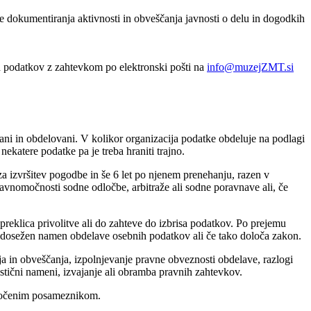
ne dokumentiranja aktivnosti in obveščanja javnosti o delu in dogodkih
h podatkov z zahtevkom po elektronski pošti na
info@muzejZMT.si
rani in obdelovani. V kolikor organizacija podatke obdeluje na podlagi
nekatere podatke pa je treba hraniti trajno.
a izvršitev pogodbe in še 6 let po njenem prenehanju, razen v
avnomočnosti sodne odločbe, arbitraže ali sodne poravnave ali, če
 preklica privolitve ali do zahteve do izbrisa podatkov. Po prejemu
 bil dosežen namen obdelave osebnih podatkov ali če tako določa zakon.
ja in obveščanja, izpolnjevanje pravne obveznosti obdelave, razlogi
istični nameni, izvajanje ali obramba pravnih zahtevkov.
določenim posameznikom.