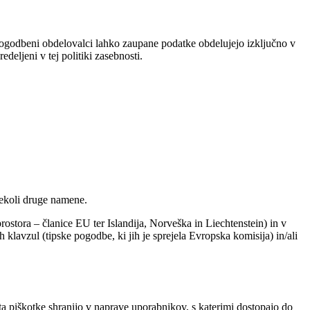
odbeni obdelovalci lahko zaupane podatke obdelujejo izključno v
eljeni v tej politiki zasebnosti.
rekoli druge namene.
ostora – članice EU ter Islandija, Norveška in Liechtenstein) in v
avzul (tipske pogodbe, ki jih je sprejela Evropska komisija) in/ali
esta piškotke shranijo v naprave uporabnikov, s katerimi dostopajo do