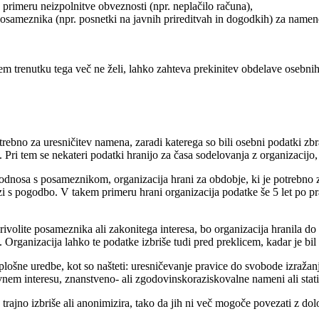
rimeru neizpolnitve obveznosti (npr. neplačilo računa),
 posameznika (npr. posnetki na javnih prireditvah in dogodkih) za name
 trenutku tega več ne želi, lahko zahteva prekinitev obdelave osebni
otrebno za uresničitev namena, zaradi katerega so bili osebni podatki zb
 Pri tem se nekateri podatki hranijo za časa sodelovanja z organizacijo, 
dnosa s posameznikom, organizacija hrani za obdobje, ki je potrebno z
 s pogodbo. V takem primeru hrani organizacija podatke še 5 let po pr
rivolite posameznika ali zakonitega interesa, bo organizacija hranila do
eh. Organizacija lahko te podatke izbriše tudi pred preklicem, kadar je
lošne uredbe, kot so našteti: uresničevanje pravice do svobode izražan
vnem interesu, znanstveno- ali zgodovinskoraziskovalne nameni ali stat
trajno izbriše ali anonimizira, tako da jih ni več mogoče povezati z 