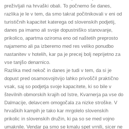
preživljali na hrvaški obali. To počnemo še danes,
razlika je le v tem, da smo takrat počitnikovali v eni od
turističnih kapacitet katerega od slovenskih podjetij,
danes pa imamo ali svoje dopustniško stanovanje,
prikolico, apartma oziroma eno od naštetih preprosto
najamemo ali pa izberemo med res veliko ponudbo
nastanitev v hotelih, kar pa je precej bolj neprijetno za
vse tanjšo denarnico.
Razlika med nekoč in danes je tudi v tem, da si je
dopust pred osamosvojitvijo lahko privoščil praktično
vsak, saj so podjetja svoje kapacitete, ki so bile v
številnih obmorskih krajih od Istre, Kvarnerja pa vse do
Dalmacije, delavcem omogočala za nizke stroške. V
hrvaških kampih je tako kar mrgolelo slovenskih
prikolic in slovenskih družin, ki pa so se med vojno
umaknile. Vendar pa smo se kmalu spet vrnili, sicer ne